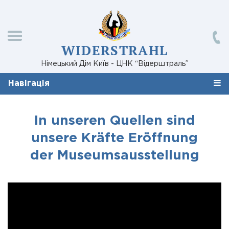
WIDERSTRAHL
Німецький Дім Київ - ЦНК “Відерштраль”
Навігація
In unseren Quellen sind
unsere Kräfte Eröffnung
der Museumsausstellung