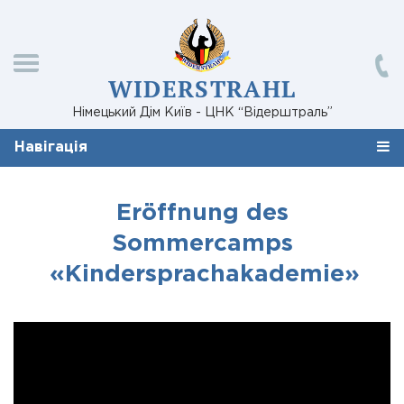
WIDERSTRAHL
Німецький Дім Київ - ЦНК “Відерштраль”
Навігація
Eröffnung des
Sommercamps
«Kindersprachakademie»