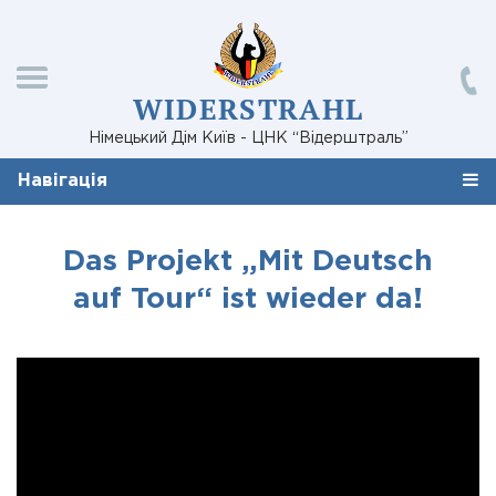
WIDERSTRAHL
Німецький Дім Київ - ЦНК “Відерштраль”
Навігація
Das Projekt „Mit Deutsch
auf Tour“ ist wieder da!