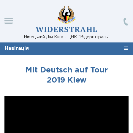
WIDERSTRAHL
Німецький Дім Київ - ЦНК “Відерштраль”
Навігація
Mit Deutsch auf Tour
2019 Kiew