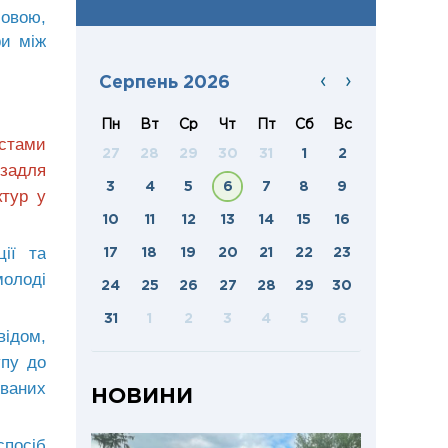
мовою,
ри між
‹
›
Серпень 2026
Пн
Вт
Ср
Чт
Пт
Сб
Вс
істами
27
28
29
30
31
1
2
 задля
3
4
5
6
7
8
9
ктур у
10
11
12
13
14
15
16
ції та
17
18
19
20
21
22
23
молоді
24
25
26
27
28
29
30
31
1
2
3
4
5
6
відом,
упу до
ованих
НОВИНИ
спосіб