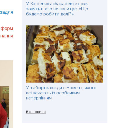
У Kindersprachakademie після
занять ніхто не запитує: «Що
 задля
будемо робити далі?»
х форм
онання
У таборі завжди є момент, якого
всі чекають із особливим
нетерпінням
Всі новини