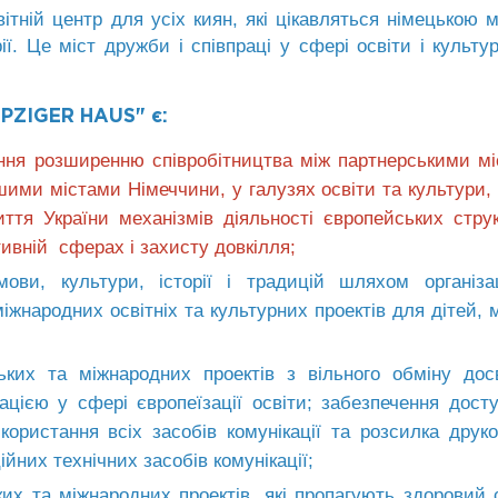
ітній центр для усіх киян, які цікавляться німецькою 
ї. Це міст дружби і співпраці у сфері освіти і культу
ZIGER HAUS" є:
ння розширенню співробітництва між партнерськими м
ншими містами Німеччини, у галузях освіти та культури,
тя України механізмів діяльності європейських стру
ртивній сферах і захисту довкілля;
мови, культури, історії і традицій шляхом організа
іжнародних освітніх та культурних проектів для дітей, 
ських та міжнародних проектів з вільного обміну дос
цією у сфері європеїзації освіти; забезпечення дост
користання всіх засобів комунікації та розсилка друк
ійних технічних засобів комунікації;
ьких та міжнародних проектів, які пропагують здоровий 