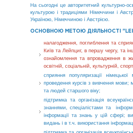
На сьогодні це авторитетний культурно-осв
культурою і традиціями Німеччини і Австрі
Україною, Німеччиною і Австрією.
ОСНОВНОЮ МЕТОЮ ДІЯЛЬНОСТІ "LEIP
налагодження, поглиблення та сприя
Київ та Лейпциг, в першу чергу, та і
ознайомлення та впровадження в жит
освітній, соціальній, культурній, спо
сприяння популяризації німецької 
проведення курсів з вивчення мови; м
та людей старшого віку;
підтримка та організація всеукраїн
знаннями, спеціалістами та інформа
інформації та знань у цій сфері; ви
видань і в т.ч. використання інформац
підтримка та організація всеукраїнс