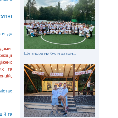
УПНІ
аги до
ладами
Ще вчора ми були разом…
ікації
діжних
них та
енцій,
містах
цій та