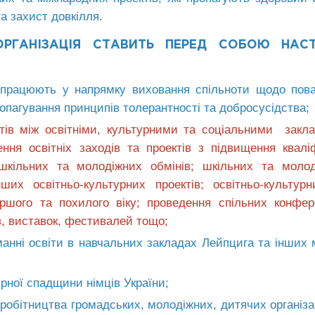
а захист довкілля.
РГАНІЗАЦІЯ СТАВИТЬ ПЕРЕД СОБОЮ НАСТ
і працюють у напрямку виховання спільноти щодо пов
пропагування принципів толерантності та добросусідства;
ктів між освітніми, культурними та соціальними зак
я освітніх заходів та проектів з підвищення кваліф
; шкільних та молодіжних обмінів; шкільних та моло
их освітньо-культурних проектів; освітньо-культур
ршого та похилого віку; проведення спільних конфер
ів, виставок, фестивалей тощо;
анні освіти в навчальних закладах Лейпцига та інших 
рної спадщини німців України;
вробітництва громадських, молодіжних, дитячих організа