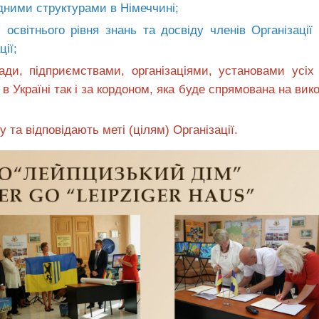
відними структурами в Німеччині;
, освітнього рівня знань та досвіду членів Організації
ції;
ади, підприємствами, організаціями, установами усі
в Україні так і за кордоном, яка буде спрямована на вик
у та відповідають меті (цілям) Організації.