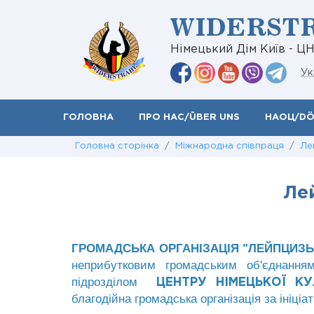
WIDERST
Німецький Дім Київ - Ц
Ук
ГОЛОВНА
ПРО НАС/ÜBER UNS
НАОЦ/D
Головна сторінка
/
Міжнародна співпраця
/
Ле
Ле
ГРОМАДСЬКА ОРГАНІЗАЦІЯ "ЛЕЙПЦИЗЬКИ
неприбутковим громадським об'єднанн
підрозділом
ЦЕНТРУ НІМЕЦЬКОЇ КУ
благодійна громадська організація за ініціа