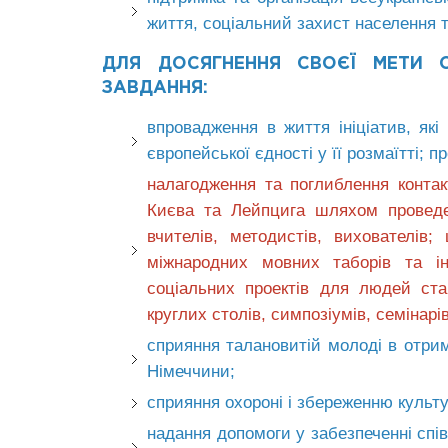
життя, соціальний захист населення т
ДЛЯ ДОСЯГНЕННЯ СВОЄЇ МЕТИ О
ЗАВДАННЯ:
впровадження в життя ініціатив, як
європейської єдності у її розмаїтті; 
налагодження та поглиблення конта
Києва та Лейпцига шляхом проведенн
вчителів, методистів, вихователів
міжнародних мовних таборів та інш
соціальних проектів для людей ста
круглих столів, симпозіумів, семінар
сприяння талановитій молоді в отрим
Німеччини;
сприяння охороні і збереженню культу
надання допомоги у забезпеченні спі