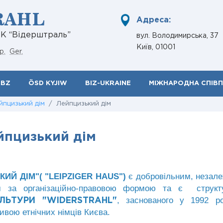
RAHL
Адреса:
НК “Відерштраль”
вул. Володимирська, 37
Київ, 01001
р.
Ger.
ÖBZ
ÖSD KYJIW
BIZ-UKRAINE
МІЖНАРОДНА СПІВ
йпцизький дім
/ Лейпцизький дім
йпцизький дім
Й ДІМ"( "LEIPZIGER HAUS")
є добровільним, незал
ям за організаційно-правовою формою та є структ
, заснованого у 1992 ро
ЛЬТУРИ "WIDERSTRAHL"
тивою етнічних німців Києва.