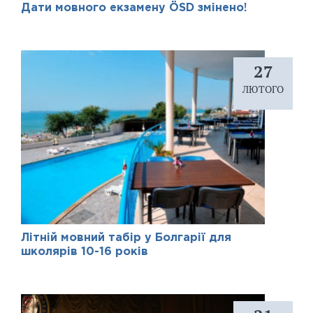
Дати мовного екзамену ÖSD змінено!
27
ЛЮТОГО
Літній мовний табір у Болгарії для
школярів 10-16 років