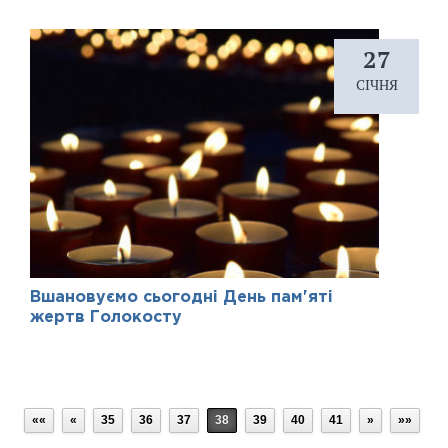
27
СІЧНЯ
Вшановуємо сьогодні День пам'яті
жертв Голокосту
««
«
35
36
37
38
39
40
41
»
»»