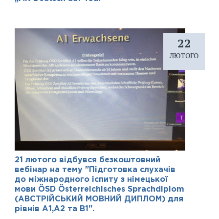
22
ЛЮТОГО
21 лютого відбувся безкоштовний
вебінар на тему "Підготовка слухачів
до міжнародного іспиту з німецької
мови ÖSD Österreichisches Sprachdiplom
(АВСТРІЙСЬКИЙ МОВНИЙ ДИПЛОМ) для
рівнів А1,А2 та В1".