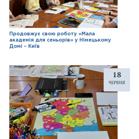
Продовжує свою роботу «Мала
академія для сеньорів» у Німецькому
Домі – Київ
18
ЧЕРВНЯ