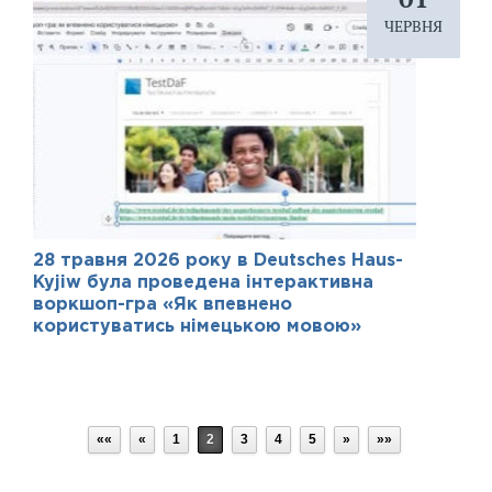
ЧЕРВНЯ
28 травня 2026 року в Deutsches Haus-
Kyjiw була проведена інтерактивна
воркшоп-гра «Як впевнено
користуватись німецькою мовою»
««
«
1
2
3
4
5
»
»»