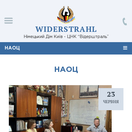
WIDERSTRAHL
Німецький Дім Київ - ЦНК “Відерштраль”
НАОЦ
НАОЦ
23
ЧЕРВНЯ