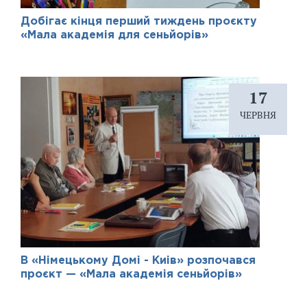
Добігає кінця перший тиждень проєкту
«Мала академія для сеньйорів»
17
ЧЕРВНЯ
В «Німецькому Домі - Киів» розпочався
проєкт — «Мала академія сеньйорів»