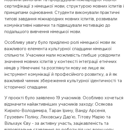
сертифікації з німецької мови, структурою мовних іспитів і
принципами оцінювання. Студенти виконували практичні
типові завдання міжнародних мовних іспитів, розвивали
комунікативні навички та підвищували мотивацію до
подальшого вивчення німецької мови.
Особливу увагу було приділено ролі німецької мови як
важливого елемента культурної спадщини німецької
спільноти. Учасники мали можливість глибше усвідомити
значення мовних іспитів у контексті інтеграції етнічних
німців у Німеччині та розглянути мову не лише як
інструмент комунікації й професійного розвитку, а й як
важливий чинник збереження культурної ідентичності та
історичної спадщини.
У проєкті було заявлено 19 учасників. Особливо хочеться
відзначити найактивніших учасників заходу: Осякова
Кирило-Володимира, Таран Ірину, Ванду Арсенія,
Грузевич Поліну, Ляховську Дар’ю, Тітову Марію та
Вільхаук Єву - за активну участь, зацікавленість та
відповідальне ставлення до роботи під час воркшопу.