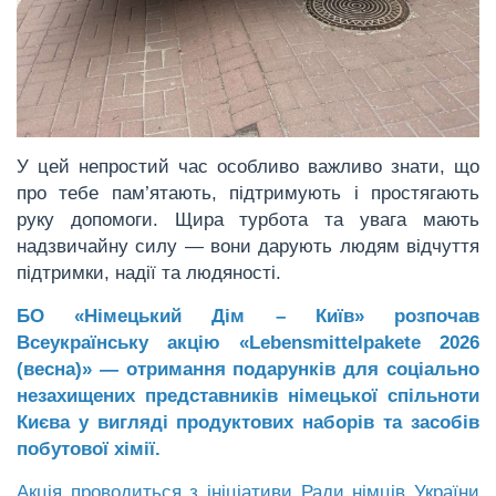
У цей непростий час особливо важливо знати, що
про тебе пам’ятають, підтримують і простягають
руку допомоги. Щира турбота та увага мають
надзвичайну силу — вони дарують людям відчуття
підтримки, надії та людяності.
БО «Німецький Дім – Київ» розпочав
Всеукраїнську акцію «Lebensmittelpakete 2026
(весна)» — отримання подарунків для соціально
незахищених представників німецької спільноти
Києва у вигляді продуктових наборів та засобів
побутової хімії.
Акція проводиться з ініціативи Ради німців України