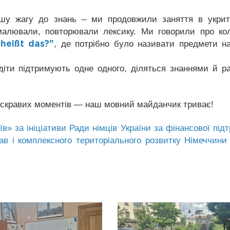
ашу жагу до знань – ми продовжили заняття в укрит
малювали, повторювали лексику. Ми говорили про ко
, де потрібно було називати предмети н
heißt das?"
діти підтримують одне одного, діляться знаннями й р
 яскравих моментів — наш мовний майданчик триває!
» за ініціативи Ради німців України за фінансової під
ав і комплексного територіального розвитку Німеччини