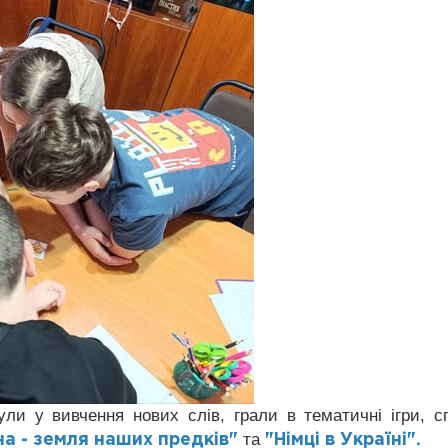
ули у вивчення нових слів, грали в тематичні ігри, с
та
на - земля наших предків"
"Німці в Україні".