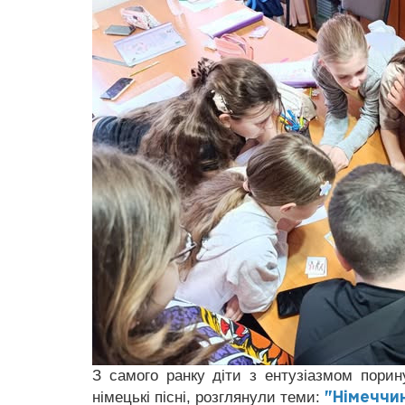
З самого ранку діти з ентузіазмом порин
німецькі пісні, розглянули теми:
"Німеччи