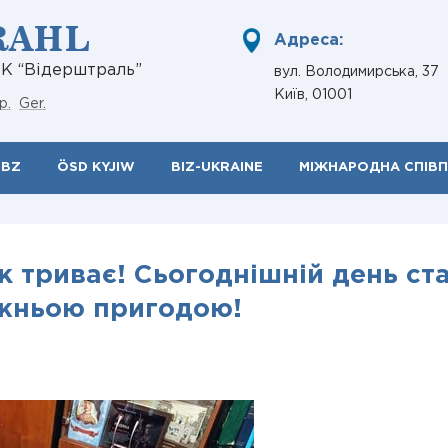
RAHL
Адреса:
НК “Відерштраль”
вул. Володимирська, 37
Київ, 01001
р.
Ger.
ÖBZ
ÖSD KYJIW
BIZ-UKRAINE
МІЖНАРОДНА СПІВ
 триває! Сьогоднішній день ст
жньою пригодою!