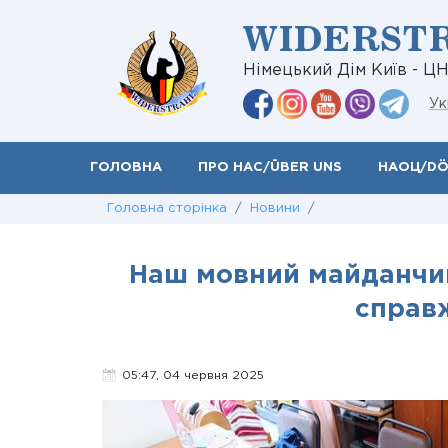
WIDERST
Німецький Дім Київ - Ц
Ук
ГОЛОВНА
ПРО НАС/ÜBER UNS
НАОЦ/D
Головна сторінка
/
Новини
/
Наш мовний майданчик
справ
05:47, 04 червня 2025