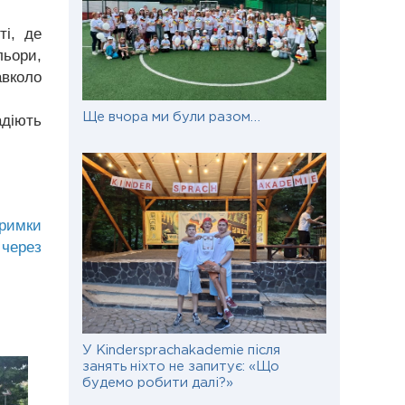
ті, де
льори,
авколо
адіють
Ще вчора ми були разом…
тримки
 через
У Kindersprachakademie після
занять ніхто не запитує: «Що
будемо робити далі?»