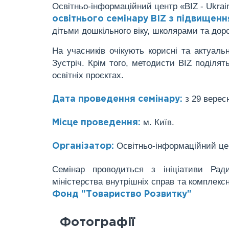
Освітньо-інформаційний центр «BIZ - Ukra
освітнього семінару BIZ з підвищення
дітьми дошкільного віку, школярами та доро
На учасників очікують корисні та актуаль
Зустріч.
Крім того, методисти BIZ поділят
освітніх проєктах.
з 29 вересн
Дата проведення семінару:
м. Київ.
Місце проведення:
Освітньо-інформаційний цент
Організатор:
Семінар проводиться з ініціативи Рад
міністерства внутрішніх справ та комплекс
Фонд "Товариство Розвитку"
Фотографії