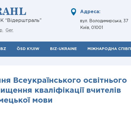
RAHL
Адреса:
НК “Відерштраль”
вул. Володимирська, 37
Київ, 01001
р.
Ger.
ÖBZ
ÖSD KYJIW
BIZ-UKRAINE
МІЖНАРОДНА СПІВ
ня Всеукраїнського освітнього
вищення кваліфікації вчителів
мецької мови