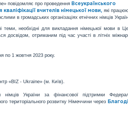
ine» повідомляє про проведення
Всеукраїнського
які працюю
 кваліфікації вчителів німецької мови,
слими в громадських організаціях етнічних німців Украї
ні теми, необхідні для викладання німецької мови в Ц
ься досвідом, отриманим під час участі в літніх міжна
я по 1 жовтня 2023 року.
р «BIZ - Ukraine» (м. Київ).
и німців України за фінансової підтримки Федерал
ного територіального розвитку Німеччини через
Благод