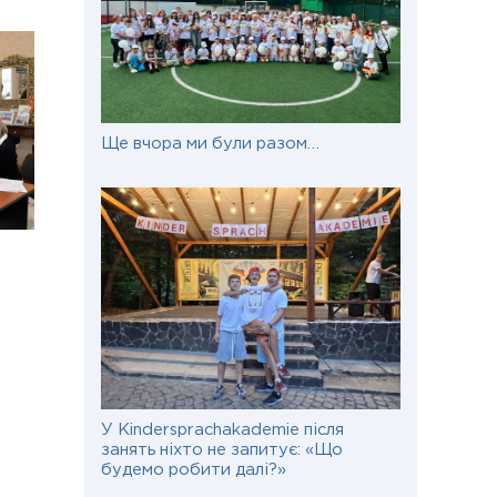
Ще вчора ми були разом…
У Kindersprachakademie після
занять ніхто не запитує: «Що
будемо робити далі?»