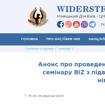
WIDERST
Німецький Дім Київ - Ц
Ук
ГОЛОВНА
ПРО НАС/ÜBER UNS
НАОЦ/D
Головна сторінка
/
Новини
/
Анонс про проведен
семінару BIZ з під
ні
10:24, 06 вересня 2023