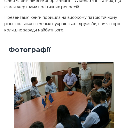
сімей членів німецької організації "Widerstrahl" та іних, що
стали жертвами політичних репресій.
Презентація книги пройшла на високому патріотичному
рівні польсько-німецько-української дружьби, пам'яті про
колишнє заради майбутнього.
Фотографії