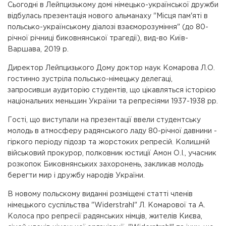
Сьогодні в Лейпцизькому домі німецько-української дружби
відбулась презентація нового альманаху "Місця пам'яті в
польсько-українському діалозі взаєморозуміння" (до 80-
річної річниці биковнянської трагедії), вид-во Київ-
Варшава, 2019 р.
Директор Лейпцизького Дому доктор наук Комарова Л.О.
гостинно зустріла польсько-німецьку делегаці,
запросивши аудиторію студентів, що цікавляться історією
національних меньшин України та репресіями 1937-1938 рр.
Гості, що виступали на презентації ввели студентську
молодь в атмосферу радянського ладу 80-річної давнини -
гіркого періоду підозр та жорстоких репресій. Колишній
військовий прокурор, полковник юстиції Амон О.І., учасник
розкопок Биковнянських захоронень, закликав молодь
берегти мир і дружбу народів України.
В новому польскому виданні розміщені статті членів
німецького суспільства "Widerstrahl" Л. Комарової та А.
Колоса про репресії радянських німців, жителів Києва,