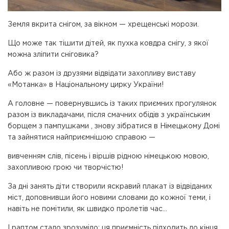
Земля вкрита снігом, за вікном — хрещенські морози.
Що може так тішити дітей, як пухка ковдра снігу, з якої
можна зліпити сніговика?
Або ж разом із друзями відвідати захопливу виставу
«Мотанка» в Національному цирку України!
А головне — повернувшись із таких приємних прогулянок
разом із викладачами, після смачних обідів з українським
борщем з пампушками , знову зібратися в Німецькому Домі
та зайнятися найприємнішою справою —
вивченням слів, пісень і віршів рідною німецькою мовою,
захопливою грою чи творчістю!
За дні занять діти створили яскравий плакат із відвіданих
міст, доповнивши його новими словами до кожної теми, і
навіть не помітили, як швидко пролетів час…
І раптом стало зрозуміло: ця приємність підходить до кінця.