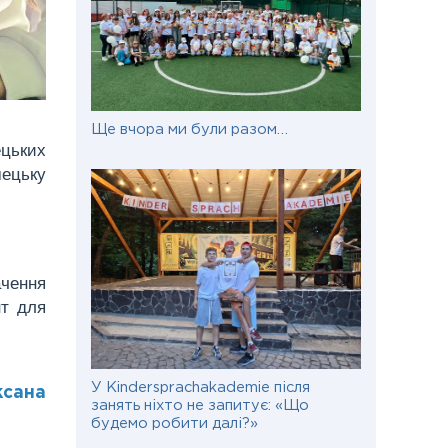
Ще вчора ми були разом…
ецьких
мецьку
ачення
нт для
У Kindersprachakademie після
ксана
занять ніхто не запитує: «Що
будемо робити далі?»