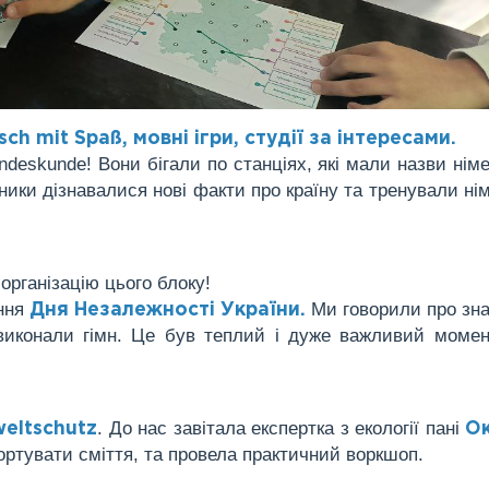
h mit Spaß, мовні ігри, студії за інтересами.
andeskunde! Вони бігали по станціях, які мали назви нім
асники дізнавалися нові факти про країну та тренували ні
 організацію цього блоку!
ення
Ми говорили про зн
Дня Незалежності України.
 виконали гімн. Це був теплий і дуже важливий моме
. До нас завітала експертка з екології пані
eltschutz
О
сортувати сміття, та провела практичний воркшоп.