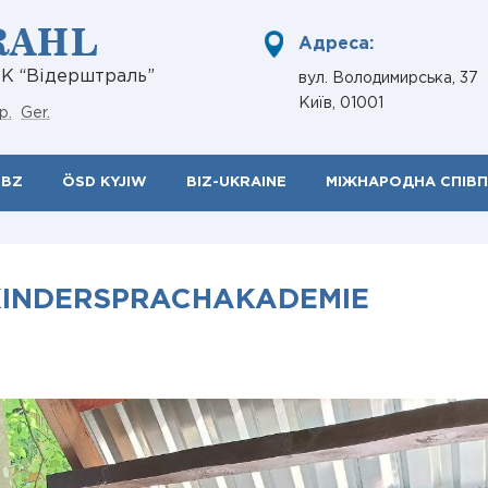
RAHL
Адреса:
НК “Відерштраль”
вул. Володимирська, 37
Київ, 01001
р.
Ger.
ÖBZ
ÖSD KYJIW
BIZ-UKRAINE
МІЖНАРОДНА СПІВ
 KINDERSPRACHAKADEMIE