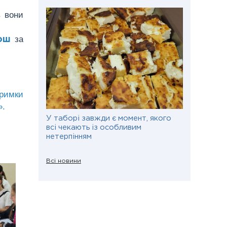
в вони
за
бош
тримки
».
У таборі завжди є момент, якого
всі чекають із особливим
нетерпінням
Всі новини