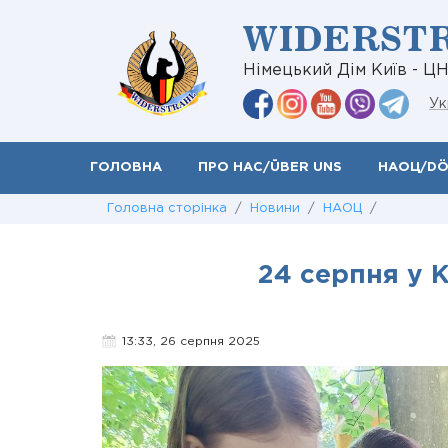
WIDERST
Німецький Дім Київ - Ц
Ук
ГОЛОВНА
ПРО НАС/ÜBER UNS
НАОЦ/D
Головна сторінка
/
Новини
/
НАОЦ
/
24 серпня у
13:33, 26 серпня 2025