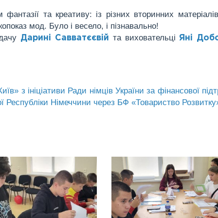
фантазії та креативу: із різних вторинних матеріалі
показ мод. Було і весело, і пізнавально!
адачу
та виховательці
Дарині Савватєєвій
Яні До
їв» з ініціативи Ради німців України за фінансової під
ої Республіки Німеччини через БФ «Товариство Розвитку