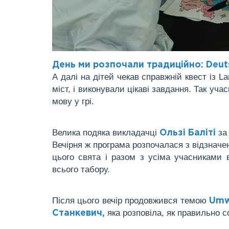
День ми розпочали традиційно: Deutsc
А далі на дітей чекав справжній квест із L
міст, і виконували цікаві завдання. Так уч
мову у грі.
Велика подяка викладачці
за
Ользі Баліті
Вечірня ж програма розпочалася з відзнач
цього свята і разом з усіма учасниками
всього табору.
Після цього вечір продовжився темою
Umw
яка розповіла, як правильно 
Станкевич,