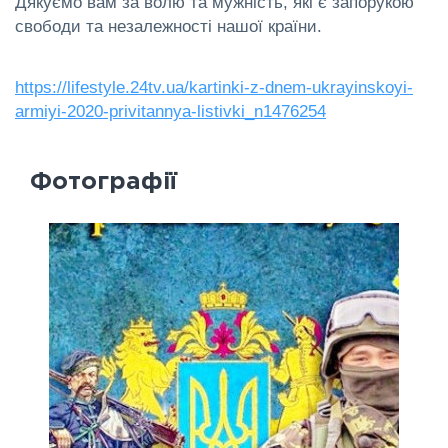
Дякуємо вам за волю та мужність, які є запорукою
свободи та незалежності нашої країни.
https://lifestyle.24tv.ua/kartinki-z-dnem-ukrayinskoyi-
armiyi-2020-privitannya-listivki_n1476254
Фотографії