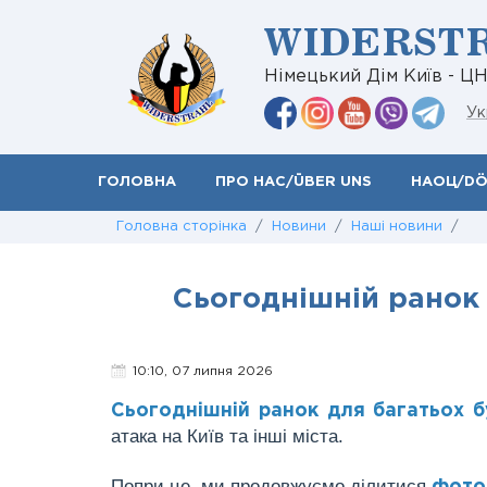
WIDERST
Німецький Дім Київ - Ц
Ук
ГОЛОВНА
ПРО НАС/ÜBER UNS
НАОЦ/D
Головна сторінка
/
Новини
/
Наші новини
/
Сьогоднішній ранок
10:10, 07 липня 2026
Сьогоднішній ранок для багатьох 
атака на Київ та інші міста.
Попри це, ми продовжуємо ділитися