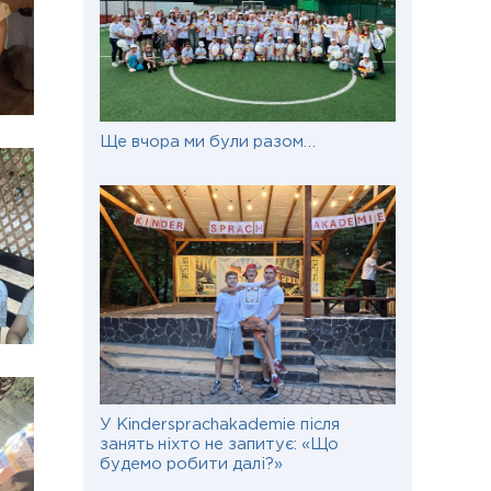
Ще вчора ми були разом…
У Kindersprachakademie після
занять ніхто не запитує: «Що
будемо робити далі?»