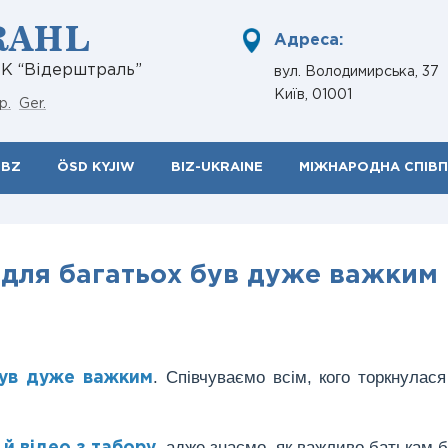
RAHL
Адреса:
НК “Відерштраль”
вул. Володимирська, 37
Київ, 01001
р.
Ger.
ÖBZ
ÖSD KYJIW
BIZ-UKRAINE
МІЖНАРОДНА СПІВ
 для багатьох був дуже важким
. Співчуваємо всім, кого торкнулася
був дуже важким
, адже знаємо, як важливо батькам 