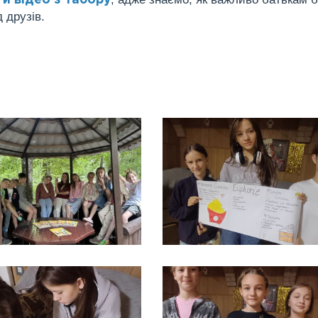
й відео з табору
 друзів.