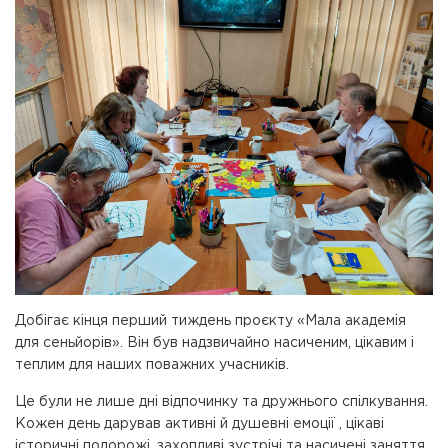
Добігає кінця перший тиждень проєкту «Мала академія
для сеньйорів». Він був надзвичайно насиченим, цікавим і
теплим для наших поважних учасників.
Це були не лише дні відпочинку та дружнього спілкування.
Кожен день дарував активні й душевні емоції , цікаві
історичні подорожі, захопливі зустрічі та насичені заняття