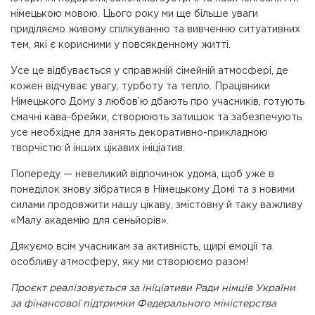
німецькою мовою. Цього року ми ще більше уваги
приділяємо живому спілкуванню та вивченню ситуативних
тем, які є корисними у повсякденному житті.
Усе це відбувається у справжній сімейній атмосфері, де
кожен відчуває увагу, турботу та тепло. Працівники
Німецького Дому з любов’ю дбають про учасників, готують
смачні кава-брейки, створюють затишок та забезпечують
усе необхідне для занять декоративно-прикладною
творчістю й інших цікавих ініціатив.
Попереду — невеликий відпочинок удома, щоб уже в
понеділок знову зібратися в Німецькому Домі та з новими
силами продовжити нашу цікаву, змістовну й таку важливу
«Малу академію для сеньйорів».
Дякуємо всім учасникам за активність, щирі емоції та
особливу атмосферу, яку ми створюємо разом!
Проєкт реалізовується за ініціативи Ради німців України
за фінансової підтримки Федерального міністерства