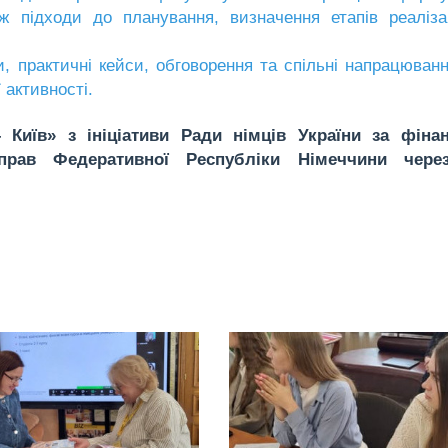
кож підходи до планування, визначення етапів реаліза
и, практичні кейси, обговорення та спільні напрацюван
 активності.
Київ» з ініціативи Ради німців України за фінан
 справ Федеративної Республіки Німеччини чер