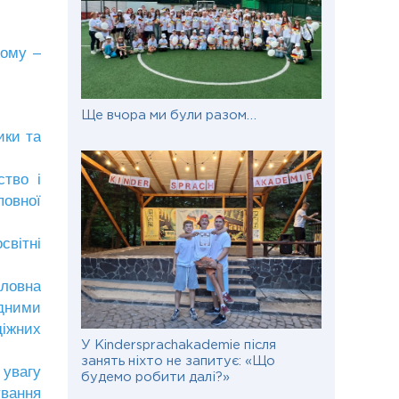
Дому –
Ще вчора ми були разом…
ики та
тво і
повної
вітні
ловна
дними
діжних
У Kindersprachakademie після
занять ніхто не запитує: «Що
 увагу
будемо робити далі?»
ування