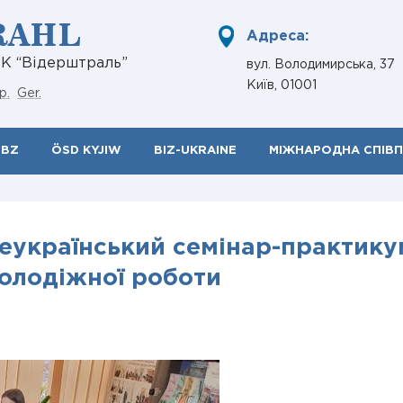
RAHL
Адреса:
НК “Відерштраль”
вул. Володимирська, 37
Київ, 01001
р.
Ger.
ÖBZ
ÖSD KYJIW
BIZ-UKRAINE
МІЖНАРОДНА СПІВ
сеукраїнський семінар-практику
молодіжної роботи