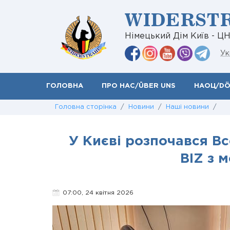
WIDERST
Німецький Дім Київ - Ц
Ук
ГОЛОВНА
ПРО НАС/ÜBER UNS
НАОЦ/D
Головна сторінка
/
Новини
/
Наші новини
/
У Києві розпочався В
BIZ з 
07:00, 24 квітня 2026