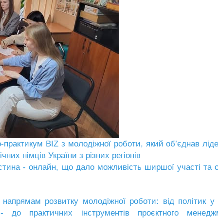
-практикум BIZ з молодіжної роботи, який об’єднав ліде
чних німців України з різних регіонів
стина - онлайн, що дало можливість ширшої участі та 
апрямам розвитку молодіжної роботи: від політик у
 до практичних інструментів проєктного менеджм