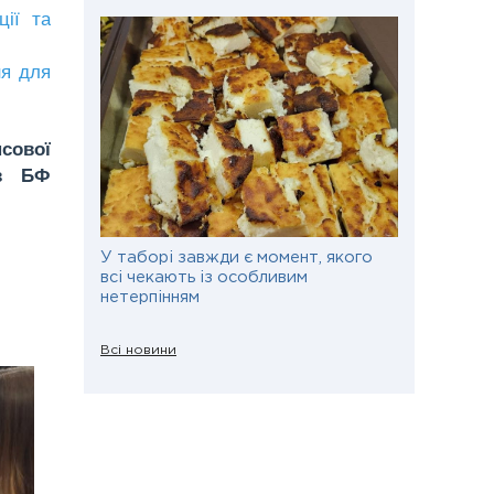
ції та
ня для
сової
ез БФ
У таборі завжди є момент, якого
всі чекають із особливим
нетерпінням
Всі новини