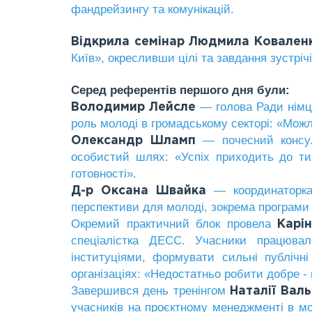
фандрейзингу та комунікацій.
Відкрила семінар Людмила Ковале
Київ», окресливши цілі та завдання зустріч
Серед референтів першого дня були:
— голова Ради німців
Володимир Лейсле
роль молоді в громадському секторі: «Можл
— почесний консу
Олександр Шламп
особистий шлях: «Успіх приходить до тих
готовності».
— координаторка 
Д-р Оксана Швайка
перспективи для молоді, зокрема програми 
Окремий практичний блок провела
Карі
спеціалістка ДЕСС. Учасники працюва
інституціями, формувати сильні публічн
організаціях: «Недостатньо робити добре -
Завершився день тренінгом
Наталії Вал
учасників на проєктному менеджменті в м