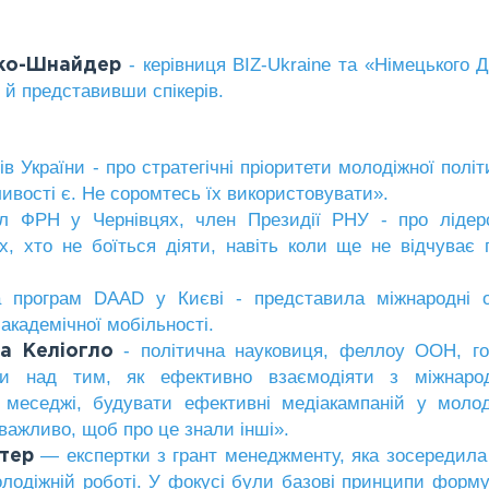
- керівниця BIZ-Ukraine та «Німецького 
нко-Шнайдер
і й представивши спікерів.
 України - про стратегічні пріоритети молодіжної політ
ивості є. Не соромтесь їх використовувати».
л ФРН у Чернівцях, член Президії РНУ - про лідерс
, хто не боїться діяти, навіть коли ще не відчуває 
програм DAAD у Києві - представила міжнародні ос
академічної мобільності.
- політична науковиця, феллоу ООН, го
на
Келіогло
ли над тим, як ефективно взаємодіяти з міжнаро
і меседжі, будувати ефективні медіакампаній у моло
 важливо, щоб про це знали інші».
— експертки з грант менеджменту, яка зосередила
ьтер
олодіжній роботі. У фокусі були базові принципи форм