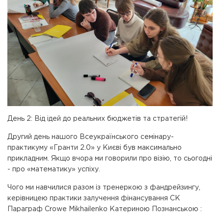
День 2: Від ідей до реальних бюджетів та стратегій!
Другий день нашого Всеукраїнського семінару-
практикуму «Гранти 2.0» у Києві був максимально
прикладним. Якщо вчора ми говорили про візію, то сьогодні
- про «математику» успіху.
Чого ми навчилися разом із тренеркою з фандрейзингу,
керівницею практики залучення фінансування СК
Параграф Crowe Mikhailenko Катериною Познанською :