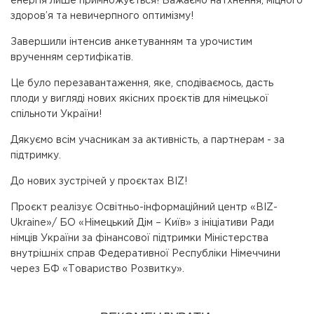
енергія лише примножується! Бажаємо натхнення, міцного
здоров’я та невичерпного оптимізму!
Завершили інтенсив анкетуванням та урочистим
врученням сертифікатів.
Це було перезавантаження, яке, сподіваємось, дасть
плоди у вигляді нових якісних проєктів для німецької
спільноти України!
Дякуємо всім учасникам за активність, а партнерам - за
підтримку.
До нових зустрічей у проєктах BIZ!
Проєкт реалізує Освітньо-інформаційний центр «BIZ-
Ukraine»/ БО «Німецький Дім – Київ» з ініціативи Ради
німців України за фінансової підтримки Міністерства
внутрішніх справ Федеративної Республіки Німеччини
через БФ «Товариство Розвитку».