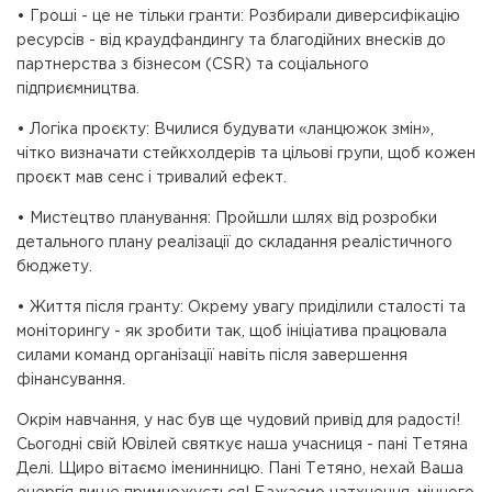
• Гроші - це не тільки гранти: Розбирали диверсифікацію
ресурсів - від краудфандингу та благодійних внесків до
партнерства з бізнесом (CSR) та соціального
підприємництва.
• Логіка проєкту: Вчилися будувати «ланцюжок змін»,
чітко визначати стейкхолдерів та цільові групи, щоб кожен
проєкт мав сенс і тривалий ефект.
• Мистецтво планування: Пройшли шлях від розробки
детального плану реалізації до складання реалістичного
бюджету.
• Життя після гранту: Окрему увагу приділили сталості та
моніторингу - як зробити так, щоб ініціатива працювала
силами команд організації навіть після завершення
фінансування.
Окрім навчання, у нас був ще чудовий привід для радості!
Сьогодні свій Ювілей святкує наша учасниця - пані Тетяна
Делі. Щиро вітаємо іменинницю. Пані Тетяно, нехай Ваша