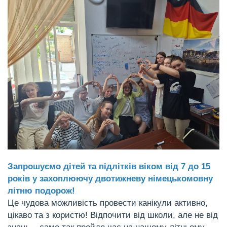
Запрошуємо дітей та підлітків віком від 7 до 15
років у захоплюючу двотижневу німецькомовну
літню подорож!
Це чудова можливість провести канікули активно,
цікаво та з користю! Відпочити від школи, але не від
знань – саме так пройде час на нашому літньому