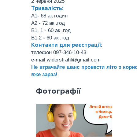
2 червня 2025
Тривалість:
А1- 68 ак годин
А2 - 72 ак .год
В1. 1 - 60 ак .год
В1.2 - 60 ак .год
Контакти для реєстрації:
телефон 097-346-10-43
e-mail widerstrahl@gmail.com
Не втрачайте шанс провести літо з кор
вже зараз!
Фотографії