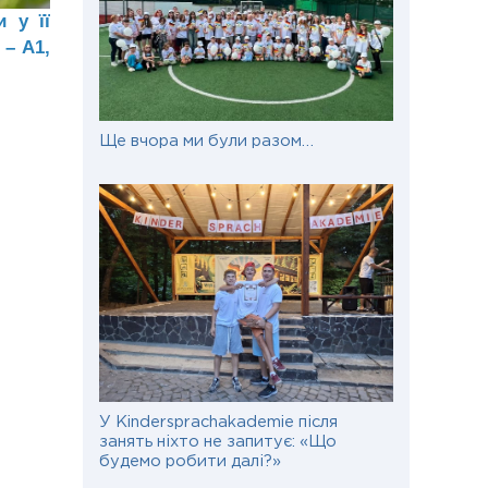
 у її
 – А1,
Ще вчора ми були разом…
У Kindersprachakademie після
занять ніхто не запитує: «Що
будемо робити далі?»