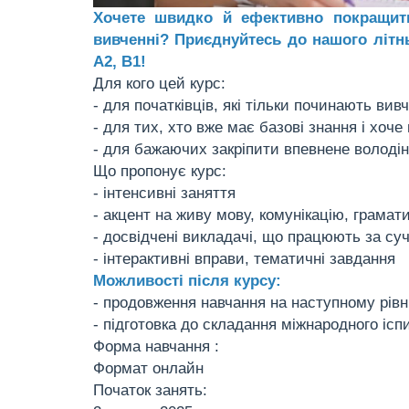
Хочете швидко й ефективно покращити
вивченні? Приєднуйтесь до нашого літнь
А2, В1!
Для кого цей курс:
- для початківців, які тільки починають вив
- для тих, хто вже має базові знання і хоче
- для бажаючих закріпити впевнене володін
Що пропонує курс:
- інтенсивні заняття
- акцент на живу мову, комунікацію, грамат
- досвідчені викладачі, що працюють за с
- інтерактивні вправи, тематичні завдання
Можливості після курсу:
- продовження навчання на наступному рівні
- підготовка до складання міжнародного ісп
Форма навчання :
Формат онлайн
Початок занять: