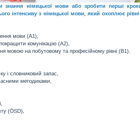
 знання німецької мови або зробити перші кроки
ого інтенсиву з німецької мови, який охоплює рівні
чення мови (А1),
 покращити комунікацію (А2),
ня мовою на побутовому та професійному рівні (В1).
ику і словниковий запас,
учасними методиками,
,
иту (ÖSD),