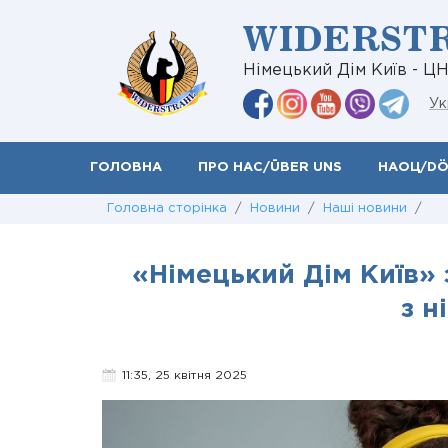
WIDERST
Німецький Дім Київ - Ц
Ук
ГОЛОВНА
ПРО НАС/ÜBER UNS
НАОЦ/D
Головна сторінка
/
Новини
/
Наші новини
/
«Німецький Дім Київ» 
з н
11:35, 25 квітня 2025