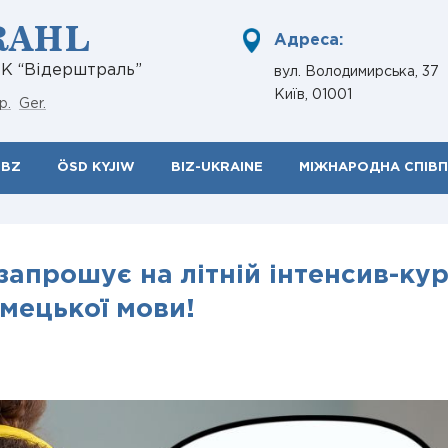
RAHL
Адреса:
НК “Відерштраль”
вул. Володимирська, 37
Київ, 01001
р.
Ger.
ÖBZ
ÖSD KYJIW
BIZ-UKRAINE
МІЖНАРОДНА СПІВ
запрошує на літній інтенсив-ку
імецької мови!