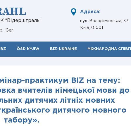
RAHL
Адреса:
НК “Відерштраль”
вул. Володимирська, 37
Київ, 01001
р.
Ger.
ÖBZ
ÖSD KYJIW
BIZ-UKRAINE
МІЖНАРОДНА СПІВ
мінар-практикум BIZ на тему:
овка вчителів німецької мови до
ьних дитячих літніх мовних
українського дитячого мовного
табору».