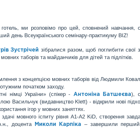
готель, ми розповімо про цей, сповнений навчання, 
ший день Всеукраїнського семінару-практикуму BIZ!
зібралися разом, щоб поглибити свої 
трів Зустрічей
х мовних таборів та майданчиків для дітей та підлітків.
омлення з концепцією мовних таборів від Людмили Ковал
потужним початком заходу.
тні німці України» (спікер -
), 
Антоніна Батшеєва
ю Васильчук (видавництво Klett) - відкрили нові підх
икористання ігор у мовних заняттях.
о здачі мовного іспиту рівня А1-А2 KiD, створення завд
.н., доцента
– завершили перший
Миколи Карпіка