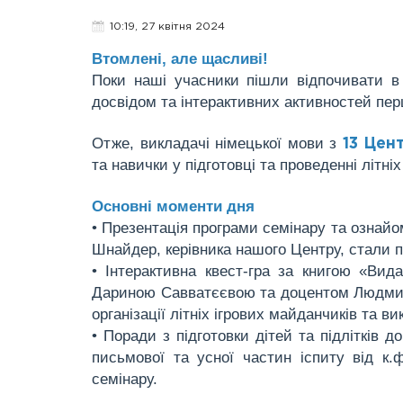
10:19, 27 квітня 2024
Втомлені, але щасливі!
Поки наші учасники пішли відпочивати в 
досвідом та інтерактивних активностей пер
Отже, викладачі німецької мови з
13 Цен
та навички у підготовці та проведенні літні
Основні моменти дня
• Презентація програми семінару та ознай
Шнайдер, керівника нашого Центру, стали 
• Інтерактивна квест-гра за книгою «Вида
Дариною Савватєєвою та доцентом Людмило
організації літніх ігрових майданчиків та в
• Поради з підготовки дітей та підлітків д
письмової та усної частин іспиту від к.ф
семінару.