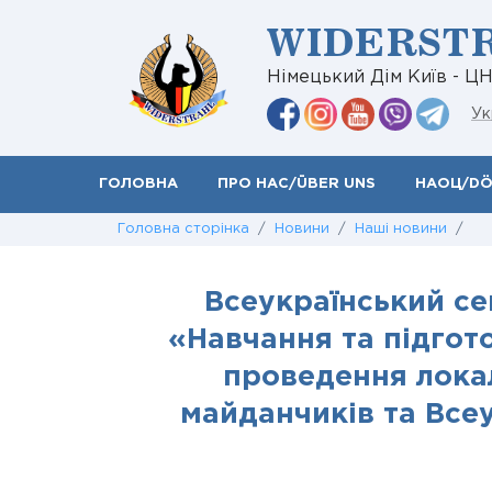
WIDERST
Німецький Дім Київ - Ц
Ук
ГОЛОВНА
ПРО НАС/ÜBER UNS
НАОЦ/D
Головна сторінка
/
Новини
/
Наші новини
/
Всеукраїнський се
«Навчання та підгот
проведення локал
майданчиків та Все