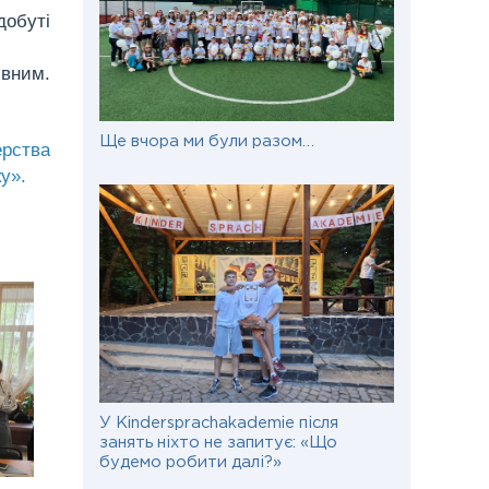
добуті
ивним.
Ще вчора ми були разом…
ерства
у».
У Kindersprachakademie після
занять ніхто не запитує: «Що
будемо робити далі?»