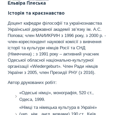
Ельвіра Плеська
Історія та краєзнавство
Доцент кафедри філософії та українознавства
Української державної академії зв’язку ім. А.С.
Попова; член МАИИКРИН з 1996 року, з 2000 р. -
член-кореспондент наукової комісії з вивчення
історії та культури німців Росії та СНД
(Німеччина) ; з 1991 року – активний учасник
Одеської обласної національно-культурної
організації «Wiedergeburt». Член Ради німців
України з 2005, член Президії РНУ (з 2016).
Автор друкованих робіт:
«Одеські німці», монографія, 520 ст.,
Одеса, 1999.
«Німці та німецька культура в Україні»
(укр., нім., англ. мовами) 190 ст., Київ,