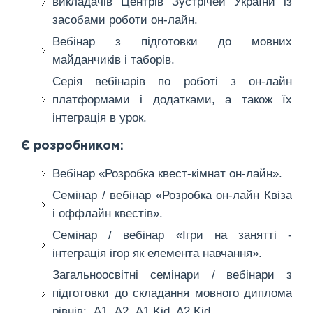
викладачів Центрів Зустрічей України із
засобами роботи он-лайн.
Вебінар з підготовки до мовних
майданчиків і таборів.
Серія вебінарів по роботі з он-лайн
платформами і додатками, а також їх
інтеграція в урок.
Є розробником:
Вебінар «Розробка квест-кімнат он-лайн».
Семінар / вебінар «Розробка он-лайн Квіза
і оффлайн квестів».
Семінар / вебінар «Ігри на занятті -
інтеграція ігор як елемента навчання».
Загальноосвітні семінари / вебінари з
підготовки до складання мовного диплома
рівнів: А1, А2, А1 Kid, A2 Kid.