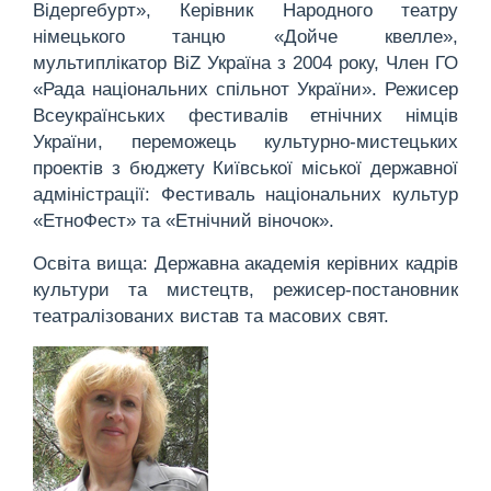
Відергебурт», Керівник Народного театру
німецького танцю «Дойче квелле»,
мультиплікатор ВiZ Україна з 2004 року, Член ГО
«Рада національних спільнот України». Режисер
Всеукраїнських фестивалів етнічних німців
України, переможець культурно-мистецьких
проектів з бюджету Київської міської державної
адміністрації: Фестиваль національних культур
«ЕтноФест» та «Етнічний віночок».
Освіта вища: Державна академія керівних кадрів
культури та мистецтв, режисер-постановник
театралізованих вистав та масових свят.