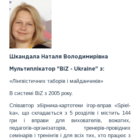
Шкандала Наталя Володимирівна
Мультиплікатор "BiZ - Ukraine" з:
«Лінгвістичних таборів і майданчиків»
В системі BiZ з 2005 року.
Співавтор збірника-картотеки ігор-вправ «Spiel-
ka», що складається з 5 розділів і містить 144
гри і вправи для вихователів, вожатих,
педагогів-організаторів, тренерів-провідних
семінарів і тренінгів і для всіх тих, хто працює з