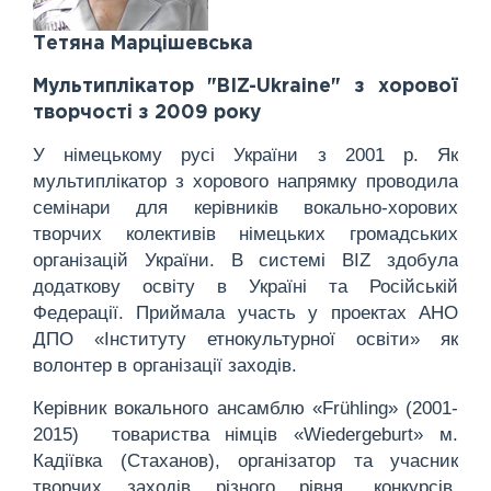
Тетяна Марцішевська
Мультиплікатор "BIZ-Ukraine" з хорової
творчості з 2009 року
У німецькому русі України з 2001 р. Як
мультиплікатор з хорового напрямку проводила
семінари для керівників вокально-хорових
творчих колективів німецьких громадських
організацій України. В системі BIZ здобула
додаткову освіту в Україні та Російській
Федерації. Приймала участь у проектах АНО
ДПО «Інституту етнокультурної освіти» як
волонтер в організації заходів.
Керівник вокального ансамблю «Frühling» (2001-
2015) товариства німців «Wiedergeburt» м.
Кадіївка (Стаханов), організатор та учасник
творчих заходів різного рівня, конкурсів,