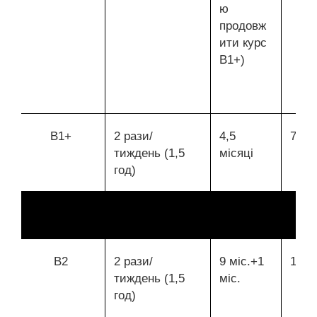
ю
продовж
ити курс
В1+)
В1+
2 рази/
4,5
72
тиждень (1,5
місяці
год)
В2
2 рази/
9 міс.+1
144/
тиждень (1,5
міс.
год)