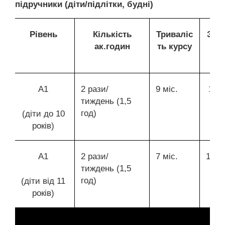
підручники (діти/підлітки, будні)
Рівень
Кількість
Триваліс
Зага
ак.годин
ть курсу
ак
А1
2 рази/
9 міс.
144
тиждень (1,5
год)
(діти до 10
років)
А1
2 рази/
7 міс.
112
тиждень (1,5
год)
(діти від 11
років)