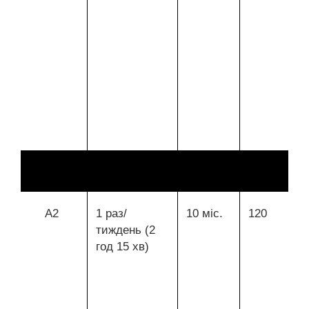
А2
1 раз/
10 міс.
120
тиждень (2
год 15 хв)