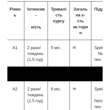
Рівен
Інтенсив
Тривалі
Загаль
Підруч
ь
-
сть
на к-
и
курсу
сть
ак.годи
ність
н
А1
2 рази/
5 міс.
Spektru
80
тиждень
Netzw
(1,5 год)
neu
А2
2 рази/
6 міс.
Spektru
96
тиждень
(1,5 год)
Netzwer
neu