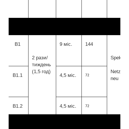
В1
9 міс.
144
2 рази/
Spektru
тиждень
(1,5 год)
Netzwer
В1.1
4,5 міс.
72
neu
В1.2
4,5 міс.
72