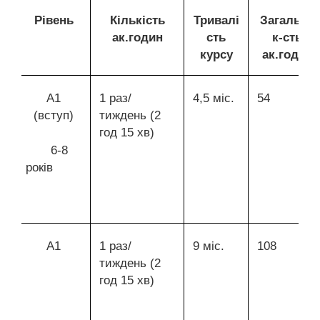
Рівень
Кількість
Тривалі
Загальна
ак.годин
сть
к-сть
курсу
ак.годин
А1
1 раз/
4,5 міс.
54
(вступ)
тиждень (2
год 15 хв)
6-8
років
А1
1 раз/
9 міс.
108
тиждень (2
год 15 хв)