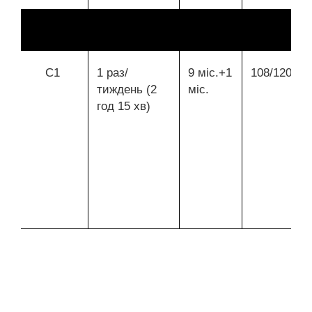
С1
1 раз/
9 міс.+1
108/120
тиждень (2
міс.
год 15 хв)