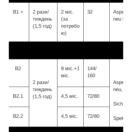
B1 +
2 рази/
2 міс.
32
Aspekte
тиждень
(за
neu B1+
(1,5 год)
потребо
ю)
В2
9 міс.+1
144/
міс.
160
2 рази/
Aspekte
тиждень
neu,
В2.1
4,5 міс.
72/80
(1,5 год)
Sicher,
В2.2
4,5 міс.
72/80
Spektru