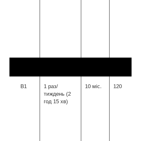
В1
1 раз/
10 міс.
120
тиждень (2
год 15 хв)