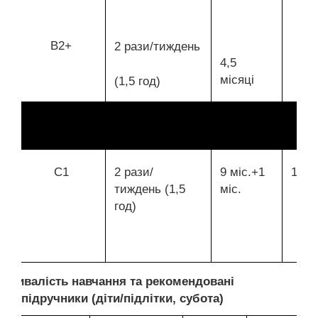
В2+
2 рази/тиждень
4,5
місяці
(1,5 год)
С1
2 рази/
9 міс.+1
144/
тиждень (1,5
міс.
год)
Тривалість навчання та рекомендовані
підручники (діти/підлітки, субота)