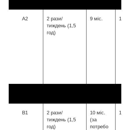
А2
2 рази/
9 міс.
144
тиждень (1,5
год)
В1
2 рази/
10 міс.
160
тиждень (1,5
(за
год)
потребо