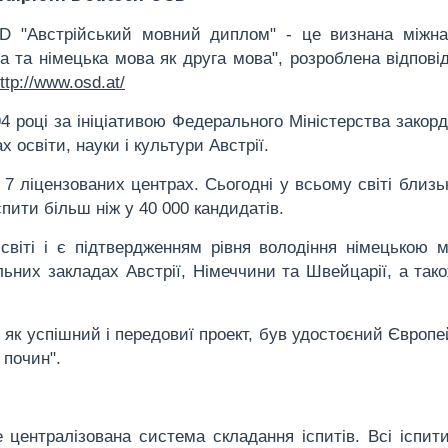
ÖSD "Австрійський мовний диплом" - це визнана міжн
а та німецька мова як друга мова", розроблена відпові
ttp://www.osd.at/
4 році за ініціативою Федерального Міністерства закор
 освіти, науки і культури Австрії.
7 ліцензованих центрах. Сьогодні у всьому світі близь
пити більш ніж у 40 000 кандидатів.
віті і є підтвердженням рівня володіння німецькою 
льних закладах Австрії, Німеччини та Швейцарії, а так
 як успішний і передовиї проект, був удостоєний Європе
 почин".
 централізована система складання іспитів. Всі іспи