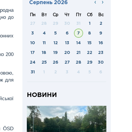
‹
›
Серпень 2026
ародна
Пн
Вт
Ср
Чт
Пт
Сб
Вс
дно до
27
28
29
30
31
1
2
3
4
5
6
7
8
9
донних
10
11
12
13
14
15
16
17
18
19
20
21
22
23
ко 200
24
25
26
27
28
29
30
мовою,
31
1
2
3
4
5
6
ож для
НОВИНИ
йської
ти ÖSD