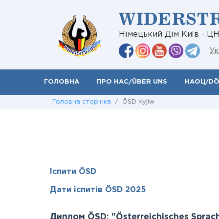
WIDERST
Німецький Дім Київ - Ц
Ук
ГОЛОВНА
ПРО НАС/ÜBER UNS
НАОЦ/D
Головна сторінка
/ ÖSD Kyjiw
Іспити ÖSD
Дати іспитів ÖSD 2025
Диплом ÖSD: "Österreichisches Sprac