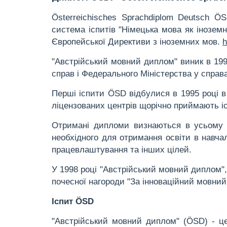
Österreichisches Sprachdiplom Deutsch 
система іспитів "Німецька мова як іноземн
Європейської Директиви з іноземних мов.
h
"Австрійський мовний диплом" виник в 199
справ і Федерального Міністерства у справах
Перші іспити ÖSD відбулися в 1995 році в 
ліцензованих центрів щорічно приймають іс
Отримані дипломи визнаються в усьому с
необхідного для отримання освіти в навча
працевлаштування та інших цілей.
У 1998 році "Австрійський мовний диплом",
почесної нагороди "За інноваційний мовний
Іспит ÖSD
"Австрійський мовний диплом" (ÖSD) - це