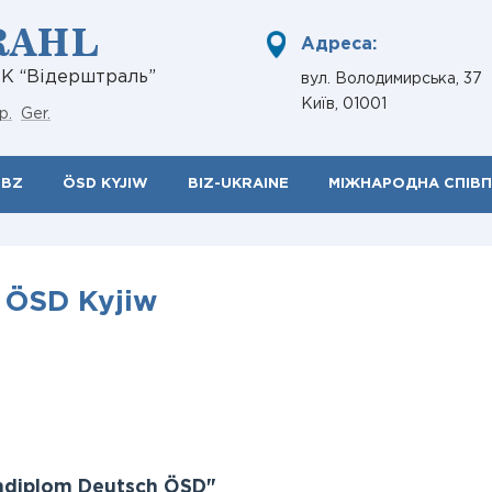
RAHL
Адреса:
НК “Відерштраль”
вул. Володимирська, 37
Київ, 01001
р.
Ger.
ÖBZ
ÖSD KYJIW
BIZ-UKRAINE
МІЖНАРОДНА СПІВ
ÖSD Kyjiw
hdiplom Deutsch ÖSD"