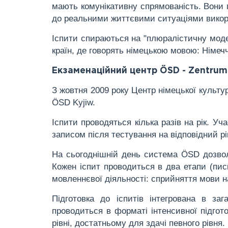
мають комунікативну спрямованість. Вони п
до реальними життєвими ситуаціями викор
Іспити спираються на "плюралістичну моде
країн, де говорять німецькою мовою: Німечч
Екзаменаційний центр ÖSD - Zentrum 
З жовтня 2009 року Центр німецької культ
ÖSD Kyjiw.
Іспити проводяться кілька разів на рік. У
записом після тестування на відповідний рі
На сьогоднішній день система ÖSD дозвол
Кожен іспит проводиться в два етапи (пис
мовленнєвої діяльності: сприйняття мови на
Підготовка до іспитів інтегрована в за
проводиться в форматі інтенсивної підгот
рівні, достатньому для здачі певного рівня.