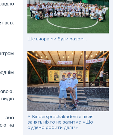
овідно
я всіх
Ще вчора ми були разом…
ентром
реднім
мовою.
 видів
і, або
У Kindersprachakademie після
занять ніхто не запитує: «Що
вою на
будемо робити далі?»