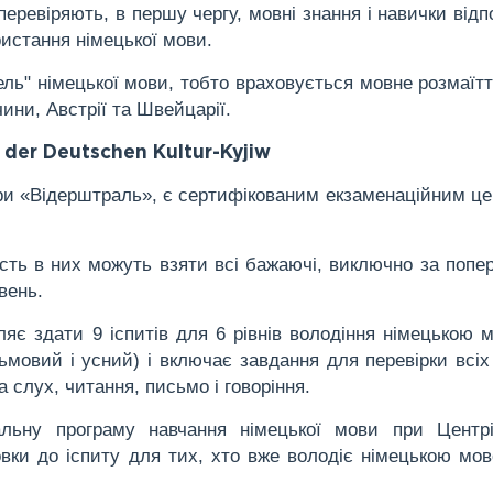
еревіряють, в першу чергу, мовні знання і навички відп
истання німецької мови.
ль" німецької мови, тобто враховується мовне розмаїтт
ини, Австрії та Швейцарії.
der Deutschen Kultur-Kyjiw
ури «Відерштраль», є сертифікованим екзаменаційним ц
часть в них можуть взяти всі бажаючі, виключно за попе
вень.
яє здати 9 іспитів для 6 рівнів володіння німецькою 
ьмовий і усний) і включає завдання для перевірки всіх
 слух, читання, письмо і говоріння.
гальну програму навчання німецької мови при Центр
овки до іспиту для тих, хто вже володіє німецькою мо