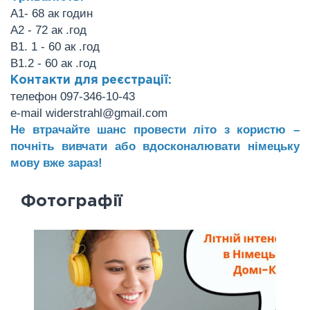
А1- 68 ак годин
А2 - 72 ак .год
В1. 1 - 60 ак .год
В1.2 - 60 ак .год
Контакти для реєстрації:
телефон 097-346-10-43
e-mail widerstrahl@gmail.com
Не втрачайте шанс провести літо з користю –
почніть вивчати або вдосконалювати німецьку
мову вже зараз!
Фотографії