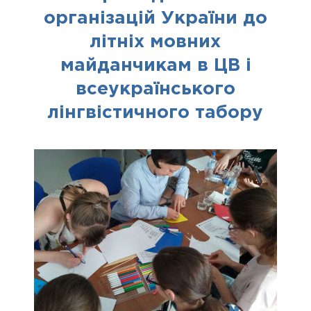
організацій України до
літніх мовних
майданчикам в ЦВ і
всеукраїнського
лінгвістичного табору