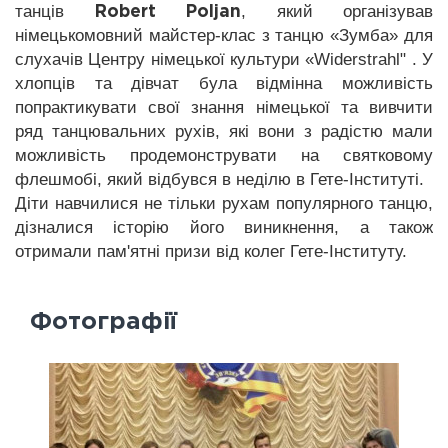
танців
, який організував
Robert Poljan
німецькомовний майстер-клас з танцю «Зумба» для
слухачів Центру німецької культури «Widerstrahl" . У
хлопців та дівчат була відмінна можливість
попрактикувати свої знання німецької та вивчити
ряд танцювальних рухів, які вони з радістю мали
можливість продемонструвати на святковому
флешмобі, який відбувся в неділю в Гете-Інституті.
Діти навчилися не тільки рухам популярного танцю,
дізналися історію його виникнення, а також
отримали пам'ятні призи від колег Гете-Інституту.
Фотографії