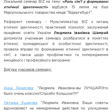
Локальний семінар BIZ на тему:
«Роль сім'ї у формуванні
етнічної ідентичності»
відбувся 15 липня на базі
Маріупольського товариства німців "Відергебурт".
Референт семінару - Мультиплікатор BIZ з питань
етнічної ідентичності, практичний психолог, заслужений
працівник освіти України
Людмила Іванівна Шамрай
допомогла учасникам семінару розібратися в поняттях
етнічної, громадянської й особистісної ідентичності,
провела вправи по формуванню етнічної ідентичності в
сім'ї, а також щодо профілактики та попередження
емоційного і професійного вигорання.
Відгуки учасників семінару:
Анна Денисова
: "Людмила Ивановна-вы ЛУЧШАЯ!Это
было очень классно!Спасибо большое!!!!!"
Наталья Ушакова
: "Людмила Ивановна, Ваши советы
вдохновляют на немедленные действия по улучшению