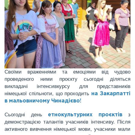
Своїми враженнями та емоціями від чудово
проведеного ними проєкту сьогодні діляться
викладачі інтенсивкурсу
для представників
німецької спільноти, що проходить
на Закарпатті
в мальовничому Чинадієво!
Сьогодні день
з
етнокультурних проєктів
демонстрацією талантів учасників інтенсиву. Після
активного вивчення німецької мови, учасники мали