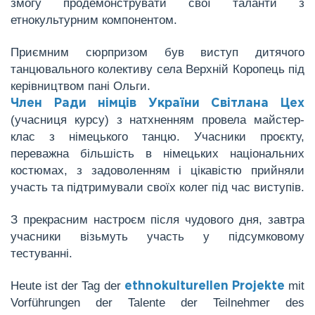
змогу продемонструвати свої таланти з
етнокультурним компонентом.
Приємним сюрпризом був виступ дитячого
танцювального колективу села Верхній Коропець під
керівництвом пані Ольги.
Член Ради німців України Світлана Цех
(учасниця курсу) з натхненням провела майстер-
клас з німецького танцю. Учасники проєкту,
переважна більшість в німецьких національних
костюмах, з задоволенням і цікавістю прийняли
участь та підтримували своїх колег під час виступів.
З прекрасним настроєм після чудового дня, завтра
учасники візьмуть участь у підсумковому
тестуванні.
Heute ist der Tag der
mit
ethnokulturellen Projekte
Vorführungen der Talente der Teilnehmer des