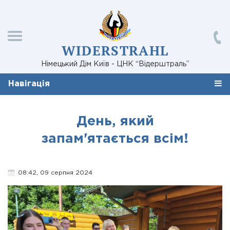
WIDERSTRAHL
Німецький Дім Київ - ЦНК “Відерштраль”
Навігація
День, який
запам'ятається всім!
08:42, 09 серпня 2024